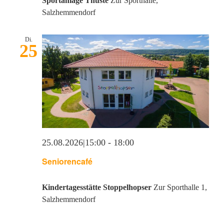
Sportanlage Thüste
Zur Sporthalle,
Interner Bereich
Salzhemmendorf
Di.
25
25.08.2026|15:00
-
18:00
Seniorencafé
Kindertagesstätte Stoppelhopser
Zur Sporthalle 1,
Salzhemmendorf