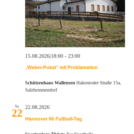
un
Dorfladen Wallensen & Umgebung
An
Wirtschaft
Engagiertes Land
Na
15.08.2026|18:00
-
23:00
Dorfentwicklung
„Weber-Pokal“ mit Proklamation
Integriertes Energetisches Quartierskonzept
Schützenhaus Wallensen
Hakenroder Straße 15a,
Salzhemmendorf
DorfKulTour e.V.
Sa.
22.08.2026
22
Veranstaltungen
Hannover 96 Fußball-Tag