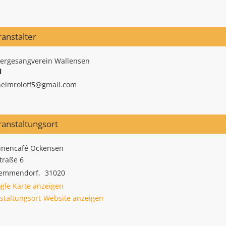
anstalter
rgesangverein Wallensen
l
helmroloff5@gmail.com
ranstaltungsort
unencafé Ockensen
traße 6
hemmendorf
,
31020
gle Karte anzeigen
staltungsort-Website anzeigen