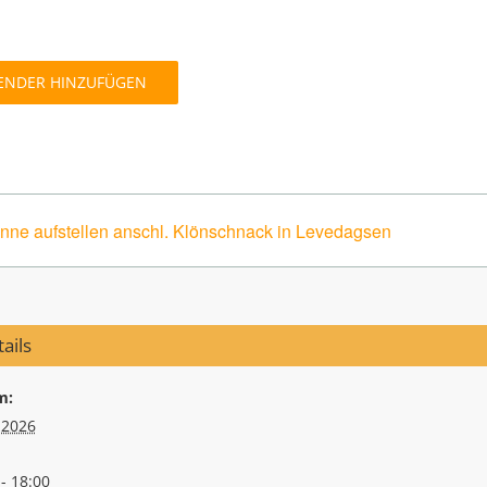
ENDER HINZUFÜGEN
nne aufstellen anschl. Klönschnack in Levedagsen
ails
m:
.2026
- 18:00