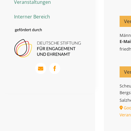
Veranstaltungen
Interner Bereich
Ver
Männe
E-Mai
fried
Ve
Sche
Bergs
Salz
Goo
Veran