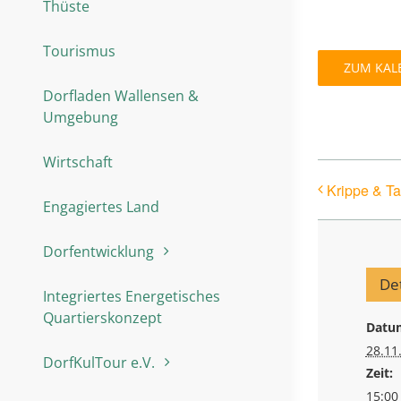
Thüste
Tourismus
ZUM KAL
Dorfladen Wallensen &
Umgebung
Wirtschaft
Krippe & Ta
Engagiertes Land
Dorfentwicklung
Det
Integriertes Energetisches
Quartierskonzept
Datu
28.11
DorfKulTour e.V.
Zeit:
15:00 