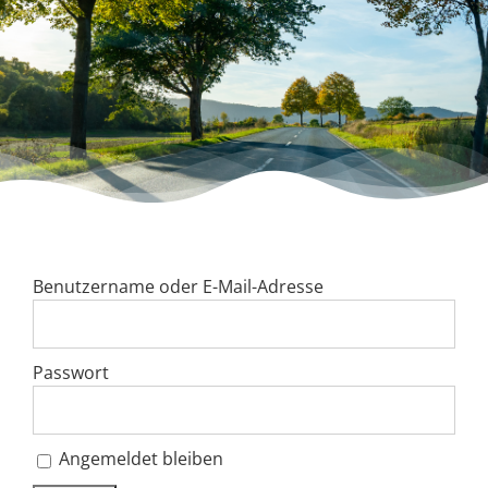
Dorfladen Wallensen & Umgebung
Wirtschaft
Engagiertes Land
Dorfentwicklung
Benutzername oder E-Mail-Adresse
Integriertes Energetisches Quartierskonzept
DorfKulTour e.V.
Passwort
Veranstaltungen
Angemeldet bleiben