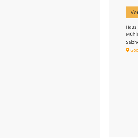
Ve
Haus 
Mühle
Salz
Goo