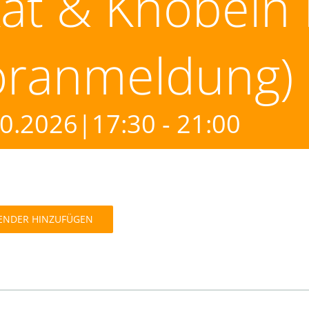
at & Knobeln
oranmeldung)
10.2026|17:30
-
21:00
ENDER HINZUFÜGEN