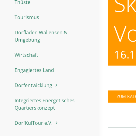
Sk
Thüste
Tourismus
V
Dorfladen Wallensen &
Umgebung
16.
Wirtschaft
Engagiertes Land
Dorfentwicklung
ZUM KAL
Integriertes Energetisches
Quartierskonzept
DorfKulTour e.V.