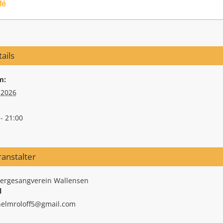
fé
ails
m:
.2026
- 21:00
anstalter
rgesangverein Wallensen
l
helmroloff5@gmail.com