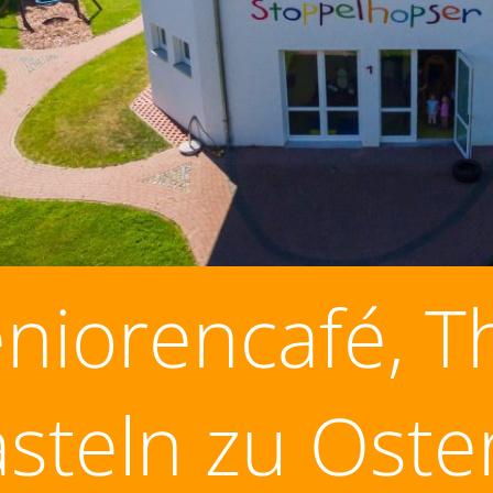
niorencafé, 
steln zu Oste