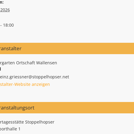
m:
.2026
- 18:00
anstalter
rgarten Ortschaft Wallensen
l
heinz.griessner@stoppelhopser.net
stalter-Website anzeigen
ranstaltungsort
rtagesstätte Stoppelhopser
porthalle 1