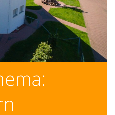
Thema:
rn