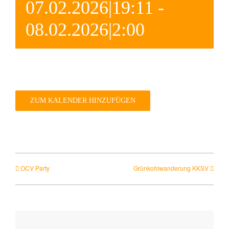
07.02.2026|19:11
-
Wirtschaft
08.02.2026|2:00
Engagiertes Land
Dorfentwicklung
ZUM KALENDER HINZUFÜGEN
Integriertes Energetisches Quartierskonzept
DorfKulTour e.V.
OCV Party
Grünkohlwanderung KKSV
Veranstaltungen
Interner Bereich