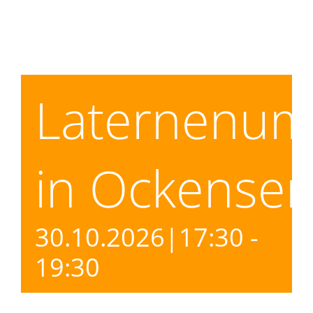
Dorfladen Wallensen & Umge
Wirtschaft
Laternenum
Engagiertes Land
Dorfentwicklung
in Ockense
Integriertes Energetisches Qu
30.10.2026|17:30
-
DorfKulTour e.V.
19:30
Veranstaltungen