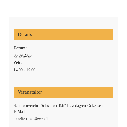
Interner Bereich
Details
Datum:
06.09.2025
Zeit:
14:00 - 19:00
Veranstalter
Schützenverein „Schwarzer Bär“ Levedagsen-Ockensen
E-Mail
annelie.ripke@web.de