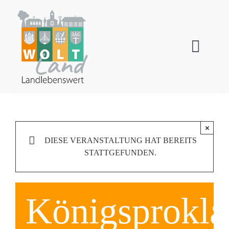
Zum
Inhalt
springen
Toggl
Navig
Wallensen
Ockensen
×
DIESE VERANSTALTUNG HAT BEREITS
Levedagsen
STATTGEFUNDEN.
Thüste
Königsprokla
Tourismus