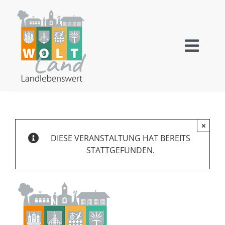
Zum
Inhalt
springen
Toggl
Navig
Wallensen
Ockensen
×
DIESE VERANSTALTUNG HAT BEREITS
Levedagsen
STATTGEFUNDEN.
Thüste
Tourismus