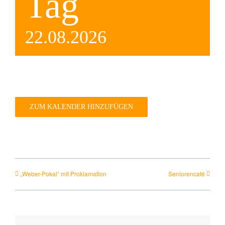
Tag
Dorfladen Wallensen & Umgebung
22.08.2026
Wirtschaft
Engagiertes Land
Dorfentwicklung
ZUM KALENDER HINZUFÜGEN
Integriertes Energetisches Quartierskonzept
DorfKulTour e.V.
„Weber-Pokal“ mit Proklamation
Seniorencafé
Veranstaltungen