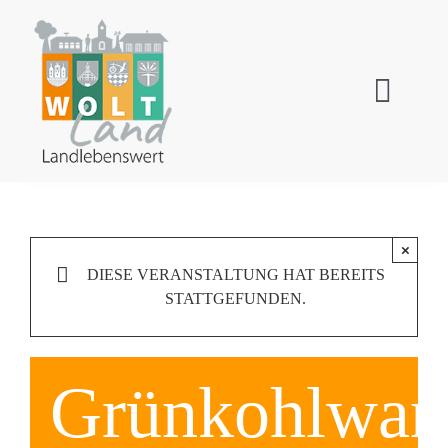
Zum
Inhalt
springen
Toggl
Navig
Wallensen
Ockensen
×
DIESE VERANSTALTUNG HAT BEREITS
Levedagsen
STATTGEFUNDEN.
Thüste
Grünkohlwan
Tourismus