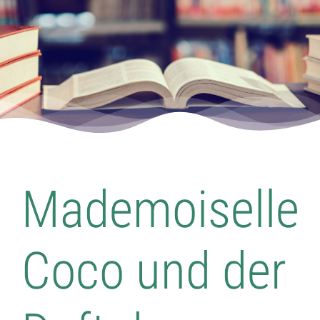
Dorfladen Wallensen & Umgebung
Wirtschaft
Engagiertes Land
Dorfentwicklung
Mademoiselle
Integriertes Energetisches Quartierskonzept
DorfKulTour e.V.
Coco und der
Veranstaltungen