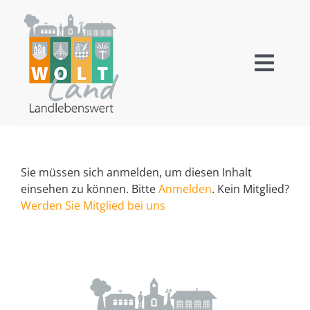
Zum
Inhalt
springen
Toggl
Navig
Wallensen
Ockensen
Sie müssen sich anmelden, um diesen Inhalt
einsehen zu können. Bitte
Anmelden
. Kein Mitglied?
Levedagsen
Werden Sie Mitglied bei uns
Thüste
Tourismus