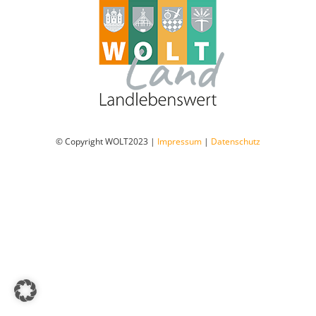
Dorfladen Wallensen & Umgebung
Wirtschaft
Engagiertes Land
© Copyright WOLT2023 |
Impressum
|
Datenschutz
Dorfentwicklung
Integriertes Energetisches Quartierskonzept
DorfKulTour e.V.
Veranstaltungen