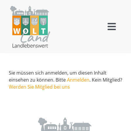
Zum
Inhalt
springen
Toggl
Navig
Wallensen
Ockensen
Sie müssen sich anmelden, um diesen Inhalt
einsehen zu können. Bitte
Anmelden
. Kein Mitglied?
Levedagsen
Werden Sie Mitglied bei uns
Thüste
Tourismus