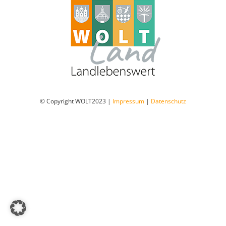
Dorfladen Wallensen & Umgebung
Wirtschaft
Engagiertes Land
© Copyright WOLT2023 |
Impressum
|
Datenschutz
Dorfentwicklung
Integriertes Energetisches Quartierskonzept
DorfKulTour e.V.
Veranstaltungen