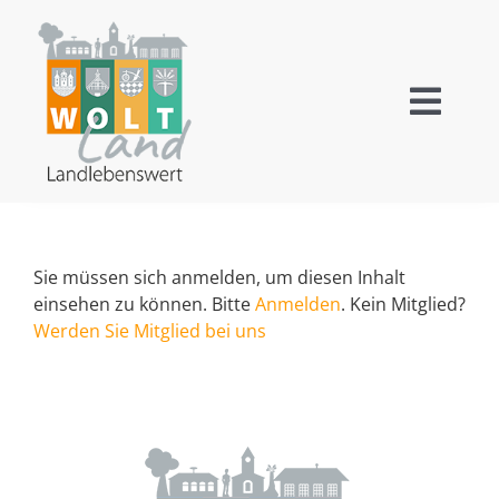
Zum
Inhalt
springen
Toggl
Navig
Wallensen
Ockensen
Sie müssen sich anmelden, um diesen Inhalt
einsehen zu können. Bitte
Anmelden
. Kein Mitglied?
Levedagsen
Werden Sie Mitglied bei uns
Thüste
Tourismus