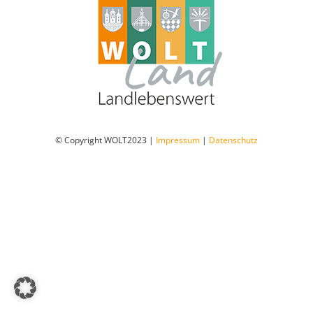
Dorfladen Wallensen & Umgebung
Wirtschaft
Engagiertes Land
© Copyright WOLT2023 |
Impressum
|
Datenschutz
Dorfentwicklung
Integriertes Energetisches Quartierskonzept
DorfKulTour e.V.
Veranstaltungen