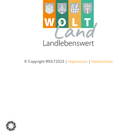
Dorfladen Wallensen & Umgebung
Wirtschaft
Engagiertes Land
© Copyright WOLT2023 |
Impressum
|
Datenschutz
Dorfentwicklung
Integriertes Energetisches Quartierskonzept
DorfKulTour e.V.
Veranstaltungen