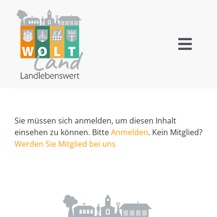
Zum
Inhalt
springen
Toggl
Navig
Wallensen
Ockensen
Sie müssen sich anmelden, um diesen Inhalt
einsehen zu können. Bitte
Anmelden
. Kein Mitglied?
Levedagsen
Werden Sie Mitglied bei uns
Thüste
Tourismus