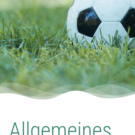
Dorfladen Wallensen & Umgebung
Wirtschaft
Engagiertes Land
Dorfentwicklung
Integriertes Energetisches Quartierskonzept
DorfKulTour e.V.
Veranstaltungen
Allgemeines